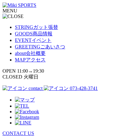
コ
MENU
ン
テ
ン
STRING
ガット張替
ツ
GOODS
商品情報
へ
EVENT
イベント
ス
GREETING
ごあいさつ
キ
about
会社概要
ッ
MAP
アクセス
プ
OPEN 11:00→19:30
CLOSED 火曜日
contact
073-428-3741
CONTACT US