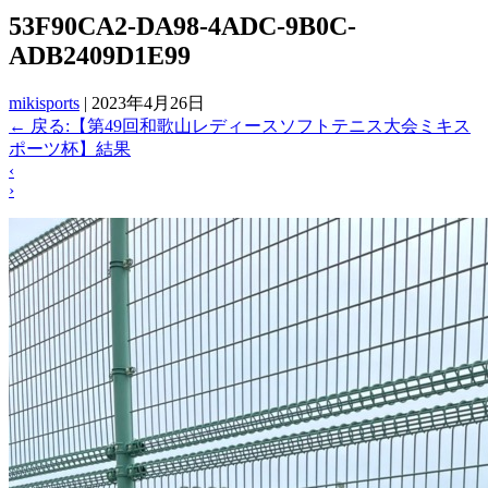
53F90CA2-DA98-4ADC-9B0C-
ADB2409D1E99
mikisports
|
2023年4月26日
←
戻る:【第49回和歌山レディースソフトテニス大会ミキス
ポーツ杯】結果
‹
›