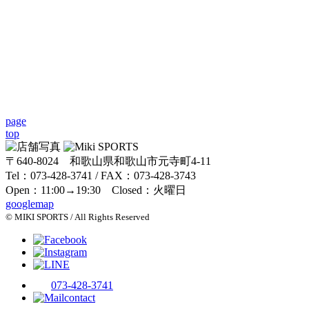
page
top
〒640-8024 和歌山県和歌山市元寺町4-11
Tel：073-428-3741 / FAX：073-428-3743
Open：11:00→19:30 Closed：火曜日
googlemap
© MIKI SPORTS / All Rights Reserved
073-428-3741
contact