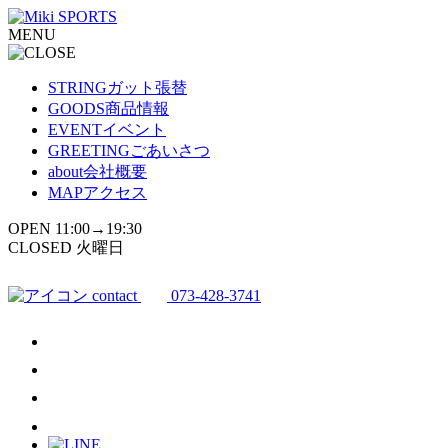
コ
MENU
ン
テ
ン
STRING
ガット張替
ツ
GOODS
商品情報
へ
EVENT
イベント
ス
GREETING
ごあいさつ
キ
about
会社概要
ッ
MAP
アクセス
プ
OPEN 11:00→19:30
CLOSED 火曜日
contact
073-428-3741