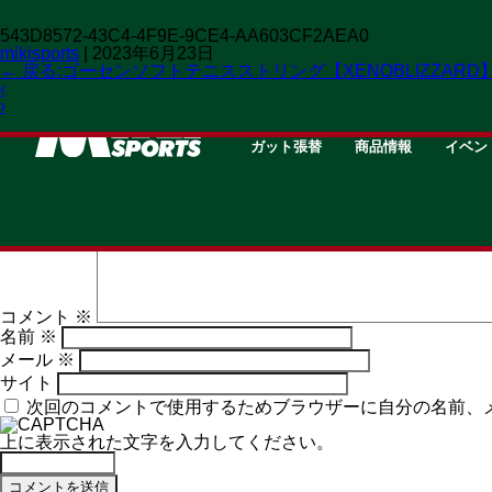
543D8572-43C4-4F9E-9CE4-AA603CF2AEA0
mikisports
|
2023年6月23日
←
戻る:ゴーセンソフトテニスストリング【XENOBLIZZARD
‹
›
STRING
GOODS
EVEN
ガット張替
商品情報
イベン
コメントを残す
メールアドレスが公開されることはありません。
※
が付いて
コメント
※
名前
※
メール
※
サイト
次回のコメントで使用するためブラウザーに自分の名前、
上に表示された文字を入力してください。