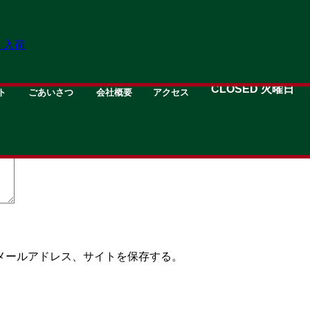
】入荷
T
GREETING
about
MAP
OPEN 11:00→19:3
CLOSED 火曜日
ト
ごあいさつ
会社概要
アクセス
いる欄は必須項目です
メールアドレス、サイトを保存する。