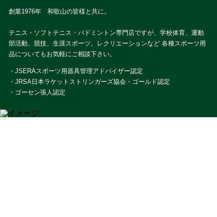
創業1976年 和歌山の皆様と共に。
テニス・ソフトテニス・バドミントン専門店ですが、学校体育、運動
部活動、競技、生涯スポーツ、レクリエーションなど 各種スポーツ用
品についてもお気軽にご相談下さい。
・JSERAスポーツ用器具管理アドバイザー認定
・JRSA日本ラケットストリンガーズ協会・ゴールド認定
・ゴーセン張人認定