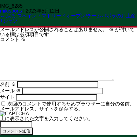
IMG_6285
OPEN 11:00→19:30
mikisports
|
2023年5月12日
CLOSED 火曜日
MENU
←
戻る:スペイン・マドリードオープン/チームバボラのお土産
Tシャツ
コメントを残す
メールアドレスが公開されることはありません。
※
が付いて
いる欄は必須項目です
コメント
※
名前
※
メール
※
サイト
次回のコメントで使用するためブラウザーに自分の名前、
メールアドレス、サイトを保存する。
上に表示された文字を入力してください。