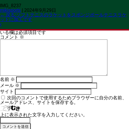
IMG_8237
OPEN 11:00→19:30
mikisports
|
2024年9月29日
CLOSED 火曜日
MENU
←
戻る:ソフトテニスのラケットをスポンジボールテニスラケ
ットに加工です
コメントを残す
‹
メールアドレスが公開されることはありません。
※
が付いて
いる欄は必須項目です
コメント
※
名前
※
メール
※
サイト
次回のコメントで使用するためブラウザーに自分の名前、
メールアドレス、サイトを保存する。
上に表示された文字を入力してください。