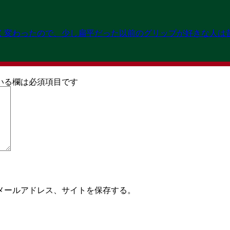
T
GREETING
about
MAP
OPEN 11:00→19:3
く変わったので、少し扁平だった以前のグリップが好きな人は
CLOSED 火曜日
ト
ごあいさつ
会社概要
アクセス
いる欄は必須項目です
メールアドレス、サイトを保存する。