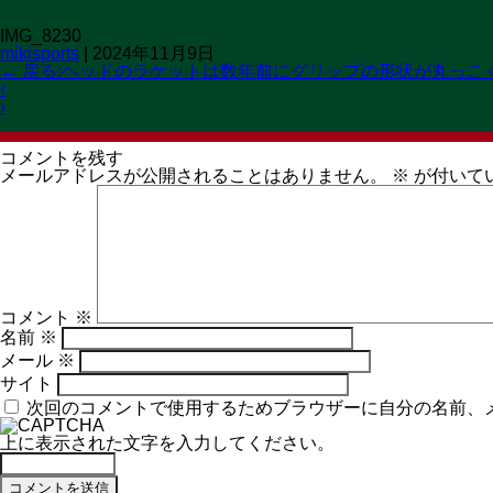
IMG_8230
mikisports
|
2024年11月9日
STRING
GOODS
EVEN
←
戻る:ヘッドのラケットは数年前にグリップの形状が丸っこ
‹
ガット張替
商品情報
イベン
›
コメントを残す
メールアドレスが公開されることはありません。
※
が付いて
コメント
※
名前
※
メール
※
サイト
次回のコメントで使用するためブラウザーに自分の名前、
上に表示された文字を入力してください。