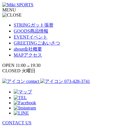
コ
MENU
ン
テ
ン
STRING
ガット張替
ツ
GOODS
商品情報
へ
EVENT
イベント
ス
GREETING
ごあいさつ
キ
about
会社概要
ッ
MAP
アクセス
プ
OPEN 11:00→19:30
CLOSED 火曜日
contact
073-428-3741
CONTACT US