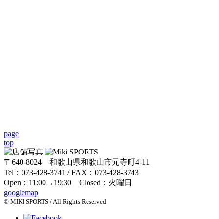
page
top
〒640-8024 和歌山県和歌山市元寺町4-11
Tel：073-428-3741 / FAX：073-428-3743
Open：11:00→19:30 Closed：火曜日
googlemap
© MIKI SPORTS / All Rights Reserved