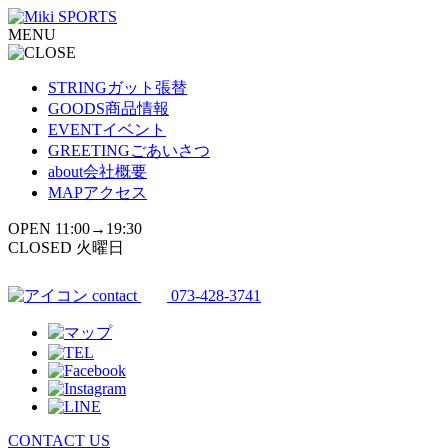
コ
MENU
ン
テ
ン
STRING
ガット張替
ツ
GOODS
商品情報
へ
EVENT
イベント
ス
GREETING
ごあいさつ
キ
about
会社概要
ッ
MAP
アクセス
プ
OPEN 11:00→19:30
CLOSED 火曜日
contact
073-428-3741
CONTACT US