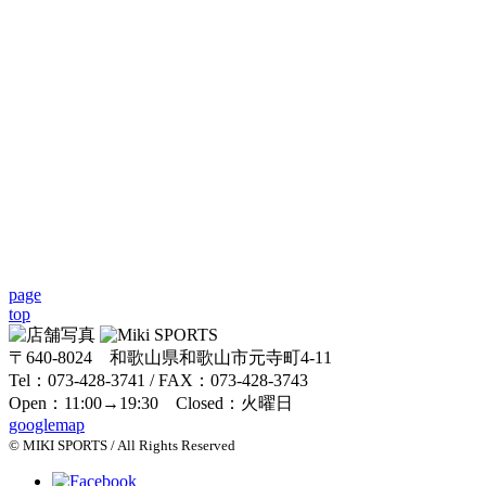
page
top
〒640-8024 和歌山県和歌山市元寺町4-11
Tel：073-428-3741 / FAX：073-428-3743
Open：11:00→19:30 Closed：火曜日
googlemap
© MIKI SPORTS / All Rights Reserved