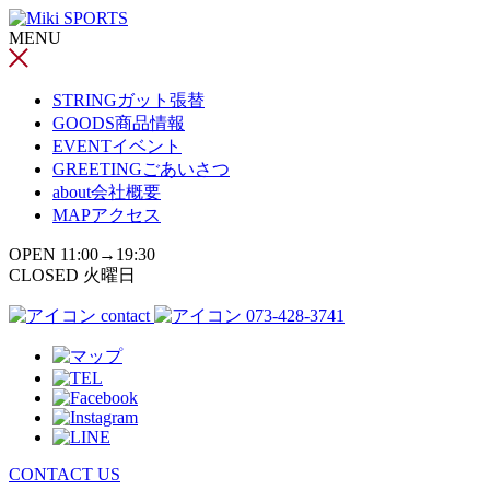
コ
MENU
ン
テ
ン
STRING
ガット張替
ツ
GOODS
商品情報
へ
EVENT
イベント
ス
GREETING
ごあいさつ
キ
about
会社概要
ッ
MAP
アクセス
プ
OPEN 11:00→19:30
CLOSED 火曜日
contact
073-428-3741
CONTACT US