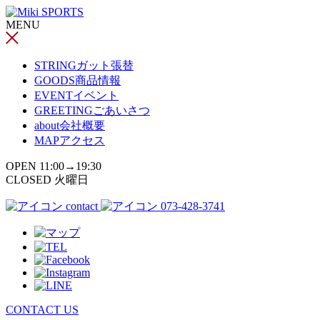
コ
MENU
ン
テ
ン
STRING
ガット張替
ツ
GOODS
商品情報
へ
EVENT
イベント
ス
GREETING
ごあいさつ
キ
about
会社概要
ッ
MAP
アクセス
プ
OPEN 11:00→19:30
CLOSED 火曜日
contact
073-428-3741
CONTACT US