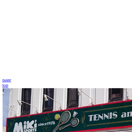
page
top