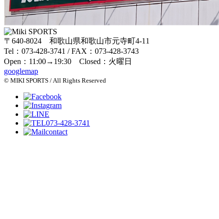
〒640-8024 和歌山県和歌山市元寺町4-11
Tel：073-428-3741 / FAX：073-428-3743
Open：11:00→19:30 Closed：火曜日
googlemap
© MIKI SPORTS / All Rights Reserved
073-428-3741
contact