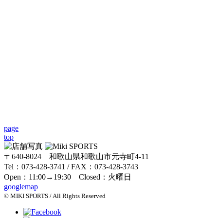
page
top
〒640-8024 和歌山県和歌山市元寺町4-11
Tel：073-428-3741 / FAX：073-428-3743
Open：11:00→19:30 Closed：火曜日
googlemap
© MIKI SPORTS / All Rights Reserved