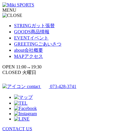
コ
MENU
ン
テ
ン
STRING
ガット張替
ツ
GOODS
商品情報
へ
EVENT
イベント
ス
GREETING
ごあいさつ
キ
about
会社概要
ッ
MAP
アクセス
プ
OPEN 11:00→19:30
CLOSED 火曜日
contact
073-428-3741
CONTACT US