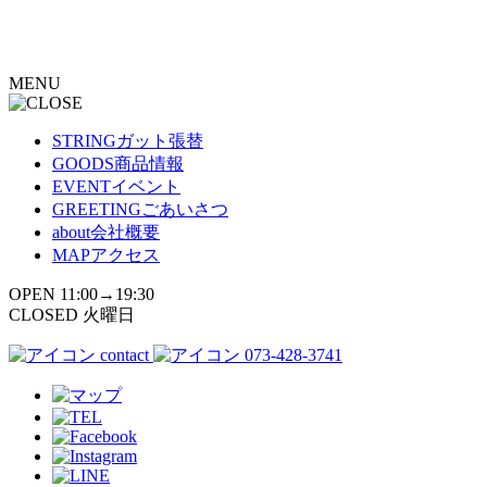
コ
ン
テ
MENU
ン
ツ
へ
STRING
ガット張替
ス
GOODS
商品情報
キ
EVENT
イベント
ッ
GREETING
ごあいさつ
プ
about
会社概要
MAP
アクセス
OPEN 11:00→19:30
CLOSED 火曜日
contact
073-428-3741