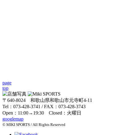
page
top
〒640-8024 和歌山県和歌山市元寺町4-11
Tel：073-428-3741 / FAX：073-428-3743
Open：11:00→19:30 Closed：火曜日
googlemap
© MIKI SPORTS / All Rights Reserved