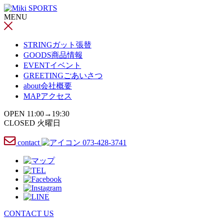
コ
MENU
ン
テ
ン
STRING
ガット張替
ツ
GOODS
商品情報
へ
EVENT
イベント
ス
GREETING
ごあいさつ
キ
about
会社概要
ッ
MAP
アクセス
プ
OPEN 11:00→19:30
CLOSED 火曜日
contact
073-428-3741
CONTACT US