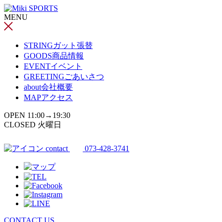
コ
MENU
ン
テ
ン
STRING
ガット張替
ツ
GOODS
商品情報
へ
EVENT
イベント
ス
GREETING
ごあいさつ
キ
about
会社概要
ッ
MAP
アクセス
プ
OPEN 11:00→19:30
CLOSED 火曜日
contact
073-428-3741
CONTACT US