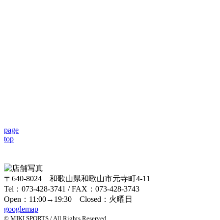
page
top
〒640-8024 和歌山県和歌山市元寺町4-11
Tel：073-428-3741 / FAX：073-428-3743
Open：11:00→19:30 Closed：火曜日
googlemap
© MIKI SPORTS / All Rights Reserved