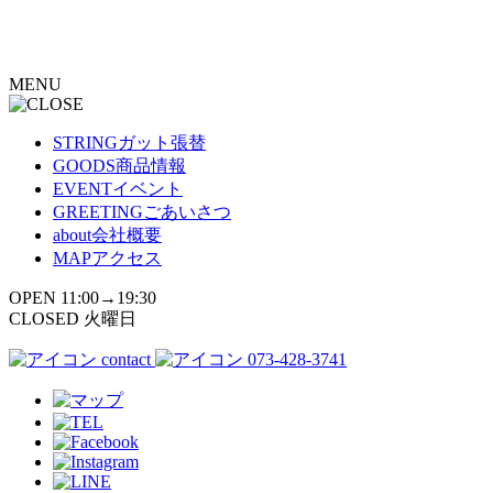
コ
ン
テ
MENU
ン
ツ
へ
STRING
ガット張替
ス
GOODS
商品情報
キ
EVENT
イベント
ッ
GREETING
ごあいさつ
プ
about
会社概要
MAP
アクセス
OPEN 11:00→19:30
CLOSED 火曜日
contact
073-428-3741