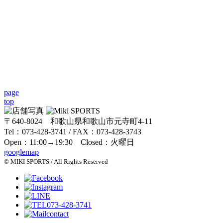
page
top
〒640-8024 和歌山県和歌山市元寺町4-11
Tel：073-428-3741 / FAX：073-428-3743
Open：11:00→19:30 Closed：火曜日
googlemap
© MIKI SPORTS / All Rights Reserved
073-428-3741
contact