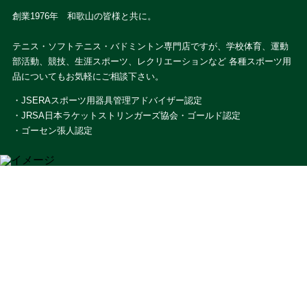
創業1976年 和歌山の皆様と共に。
テニス・ソフトテニス・バドミントン専門店ですが、学校体育、運動
部活動、競技、生涯スポーツ、レクリエーションなど 各種スポーツ用
品についてもお気軽にご相談下さい。
・JSERAスポーツ用器具管理アドバイザー認定
・JRSA日本ラケットストリンガーズ協会・ゴールド認定
・ゴーセン張人認定