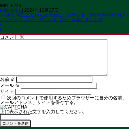
IMG_8743
OPEN 11:00→19:30
mikisports
|
2024年10月27日
CLOSED 火曜日
MENU
←
戻る:実は古くからある新しいブランド「SNAUWAERT(ス
ノワート)」 から、新しいVITASが入荷しました🎾
コメントを残す
‹
メールアドレスが公開されることはありません。
※
が付いて
›
いる欄は必須項目です
コメント
※
名前
※
メール
※
サイト
次回のコメントで使用するためブラウザーに自分の名前、
メールアドレス、サイトを保存する。
上に表示された文字を入力してください。