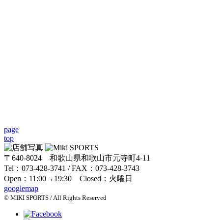
page
top
〒640-8024 和歌山県和歌山市元寺町4-11
Tel：073-428-3741 / FAX：073-428-3743
Open：11:00→19:30 Closed：火曜日
googlemap
© MIKI SPORTS / All Rights Reserved