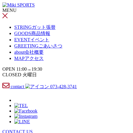
コ
MENU
ン
テ
ン
STRING
ガット張替
ツ
GOODS
商品情報
へ
EVENT
イベント
ス
GREETING
ごあいさつ
キ
about
会社概要
ッ
MAP
アクセス
プ
OPEN 11:00→19:30
CLOSED 火曜日
contact
073-428-3741
CONTACT US