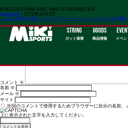
6D62D2E0-549B-43BC-869F-970624BEE3D6
mikisports
|
2022年10月3日
←
戻る:発売が遅れていたパワークッションソニケージ3が遂
STRING
GOODS
EVEN
ガット張替
商品情報
イベン
コメントを残す
メールアドレスが公開されることはありません。
※
が付いて
コメント
※
名前
※
メール
※
サイト
次回のコメントで使用するためブラウザーに自分の名前、
上に表示された文字を入力してください。