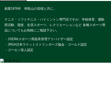
創業1976年 和歌山の皆様と共に。
テニス・ソフトテニス・バドミントン専門店ですが、学校体育、運動
部活動、競技、生涯スポーツ、レクリエーションなど 各種スポーツ用
品についてもお気軽にご相談下さい。
・JSERAスポーツ用器具管理アドバイザー認定
・JRSA日本ラケットストリンガーズ協会・ゴールド認定
・ゴーセン張人認定