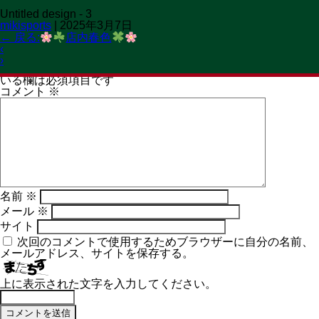
Untitled design - 3
OPEN 11:00→19:30
mikisports
|
2025年3月7日
CLOSED 火曜日
MENU
←
戻る:
店内春色
‹
コメントを残す
›
メールアドレスが公開されることはありません。
※
が付いて
いる欄は必須項目です
コメント
※
名前
※
メール
※
サイト
次回のコメントで使用するためブラウザーに自分の名前、
メールアドレス、サイトを保存する。
上に表示された文字を入力してください。