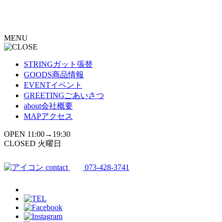
コ
ン
テ
MENU
ン
ツ
へ
STRING
ガット張替
ス
GOODS
商品情報
キ
EVENT
イベント
ッ
GREETING
ごあいさつ
プ
about
会社概要
MAP
アクセス
OPEN 11:00→19:30
CLOSED 火曜日
contact
073-428-3741