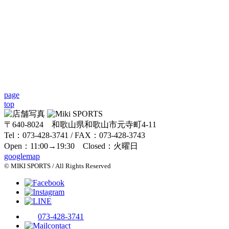
page
top
〒640-8024 和歌山県和歌山市元寺町4-11
Tel：073-428-3741 / FAX：073-428-3743
Open：11:00→19:30 Closed：火曜日
googlemap
© MIKI SPORTS / All Rights Reserved
073-428-3741
contact