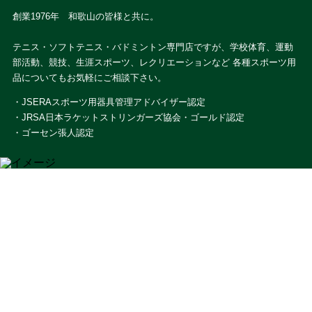
創業1976年 和歌山の皆様と共に。
テニス・ソフトテニス・バドミントン専門店ですが、学校体育、運動
部活動、競技、生涯スポーツ、レクリエーションなど 各種スポーツ用
品についてもお気軽にご相談下さい。
・JSERAスポーツ用器具管理アドバイザー認定
・JRSA日本ラケットストリンガーズ協会・ゴールド認定
・ゴーセン張人認定