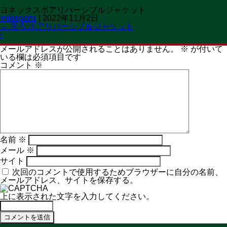
ヨネックスボアリバーシブルジャケット
OPEN 11:00→19:30
mikisports
|
2022年11月2日
CLOSED 火曜日
MENU
←
戻る:ボアリバーシブルジャケット
http://IMG_1132-1.mov
‹
コメントを残す
メールアドレスが公開されることはありません。
※
が付いて
いる欄は必須項目です
コメント
※
名前
※
メール
※
サイト
次回のコメントで使用するためブラウザーに自分の名前、
メールアドレス、サイトを保存する。
上に表示された文字を入力してください。