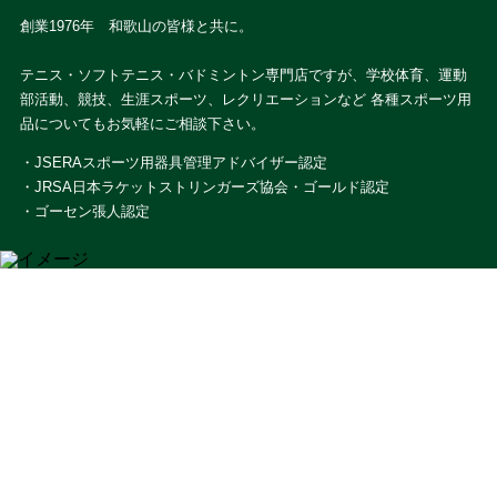
創業1976年 和歌山の皆様と共に。
テニス・ソフトテニス・バドミントン専門店ですが、学校体育、運動
部活動、競技、生涯スポーツ、レクリエーションなど 各種スポーツ用
品についてもお気軽にご相談下さい。
・JSERAスポーツ用器具管理アドバイザー認定
・JRSA日本ラケットストリンガーズ協会・ゴールド認定
・ゴーセン張人認定