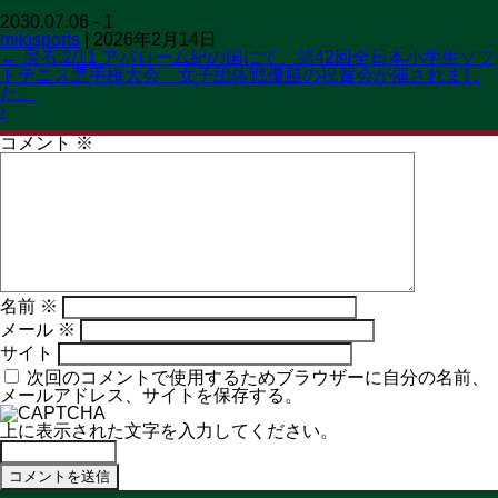
2030.07.06 - 1
OPEN 11:00→19:30
mikisports
|
2026年2月14日
CLOSED 火曜日
MENU
←
戻る:2/11 アバローム紀の国にて、第42回全日本小学生ソフ
トテニス選手権大会 女子団体戦優勝の祝賀会が催されまし
コメントを残す
た。
メールアドレスが公開されることはありません。
※
が付いて
›
いる欄は必須項目です
コメント
※
名前
※
メール
※
サイト
次回のコメントで使用するためブラウザーに自分の名前、
メールアドレス、サイトを保存する。
上に表示された文字を入力してください。