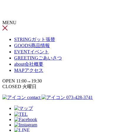
コ
ン
テ
MENU
ン
ツ
へ
STRING
ガット張替
ス
GOODS
商品情報
キ
EVENT
イベント
ッ
GREETING
ごあいさつ
プ
about
会社概要
MAP
アクセス
OPEN 11:00→19:30
CLOSED 火曜日
contact
073-428-3741