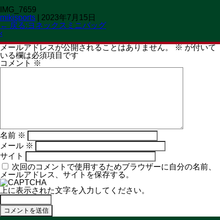
IMG_7659
OPEN 11:00→19:30
mikisports
|
2023年7月15日
CLOSED 火曜日
MENU
←
戻る:ヨネックスミニバッグ
‹
コメントを残す
メールアドレスが公開されることはありません。
※
が付いて
いる欄は必須項目です
コメント
※
名前
※
メール
※
サイト
次回のコメントで使用するためブラウザーに自分の名前、
メールアドレス、サイトを保存する。
上に表示された文字を入力してください。