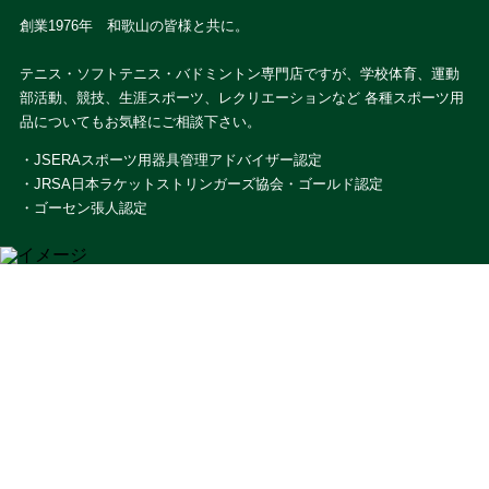
創業1976年 和歌山の皆様と共に。
テニス・ソフトテニス・バドミントン専門店ですが、学校体育、運動
部活動、競技、生涯スポーツ、レクリエーションなど 各種スポーツ用
品についてもお気軽にご相談下さい。
・JSERAスポーツ用器具管理アドバイザー認定
・JRSA日本ラケットストリンガーズ協会・ゴールド認定
・ゴーセン張人認定