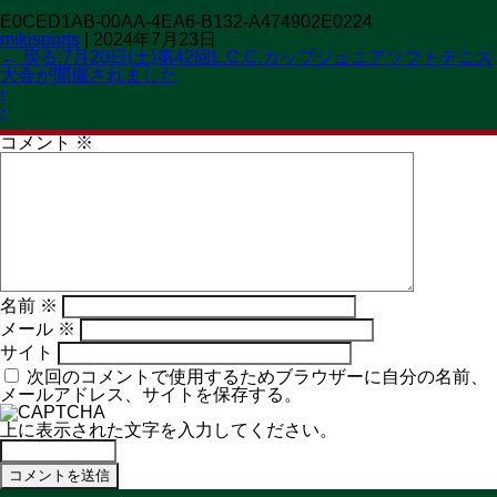
E0CED1AB-00AA-4EA6-B132-A474902E0224
OPEN 11:00→19:30
mikisports
|
2024年7月23日
CLOSED 火曜日
MENU
←
戻る:7月20日(土)第42回L.C.C.カップジュニアソフトテニス
大会が開催されました
コメントを残す
‹
メールアドレスが公開されることはありません。
※
が付いて
›
いる欄は必須項目です
コメント
※
名前
※
メール
※
サイト
次回のコメントで使用するためブラウザーに自分の名前、
メールアドレス、サイトを保存する。
上に表示された文字を入力してください。