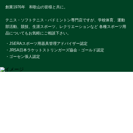
創業1976年 和歌山の皆様と共に。
テニス・ソフトテニス・バドミントン専門店ですが、学校体育、運動
部活動、競技、生涯スポーツ、レクリエーションなど 各種スポーツ用
品についてもお気軽にご相談下さい。
・JSERAスポーツ用器具管理アドバイザー認定
・JRSA日本ラケットストリンガーズ協会・ゴールド認定
・ゴーセン張人認定