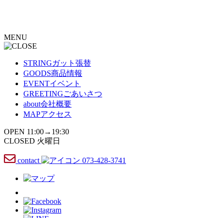
コ
ン
テ
MENU
ン
ツ
へ
STRING
ガット張替
ス
GOODS
商品情報
キ
EVENT
イベント
ッ
GREETING
ごあいさつ
プ
about
会社概要
MAP
アクセス
OPEN 11:00→19:30
CLOSED 火曜日
contact
073-428-3741