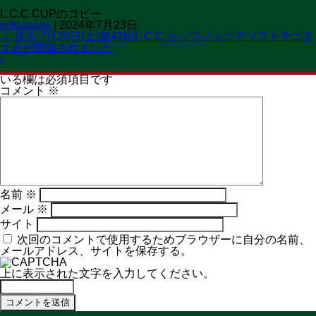
L.C.C.CUPのコピー
OPEN 11:00→19:30
mikisports
|
2024年7月23日
CLOSED 火曜日
MENU
←
戻る:7月20日(土)第42回L.C.C.カップジュニアソフトテニス
大会が開催されました
コメントを残す
›
メールアドレスが公開されることはありません。
※
が付いて
いる欄は必須項目です
コメント
※
名前
※
メール
※
サイト
次回のコメントで使用するためブラウザーに自分の名前、
メールアドレス、サイトを保存する。
上に表示された文字を入力してください。