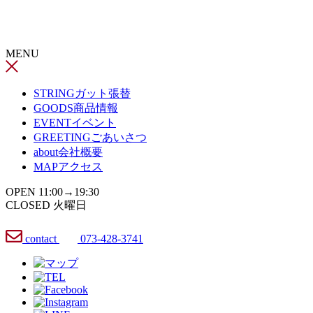
コ
ン
テ
MENU
ン
ツ
へ
STRING
ガット張替
ス
GOODS
商品情報
キ
EVENT
イベント
ッ
GREETING
ごあいさつ
プ
about
会社概要
MAP
アクセス
OPEN 11:00→19:30
CLOSED 火曜日
contact
073-428-3741