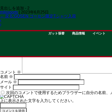
見出しを追加 - 2
mikisports
|
2023年6月25日
←
戻る:GOSEN ゴーセン限定Tシャツ入荷
‹
›
STRING
GOODS
EVENT
ガット張替
商品情報
イベント
コメントを残す
メールアドレスが公開されることはありません。
※
が付いて
コメント
※
名前
※
メール
※
サイト
次回のコメントで使用するためブラウザーに自分の名前、
上に表示された文字を入力してください。