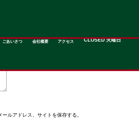
GREETING
about
MAP
OPEN 11:00→19:30
CLOSED 火曜日
ごあいさつ
会社概要
アクセス
いる欄は必須項目です
メールアドレス、サイトを保存する。