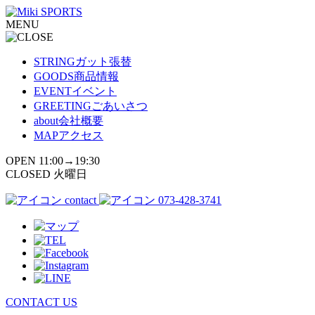
コ
MENU
ン
テ
ン
STRING
ガット張替
ツ
GOODS
商品情報
へ
EVENT
イベント
ス
GREETING
ごあいさつ
キ
about
会社概要
ッ
MAP
アクセス
プ
OPEN 11:00→19:30
CLOSED 火曜日
contact
073-428-3741
CONTACT US