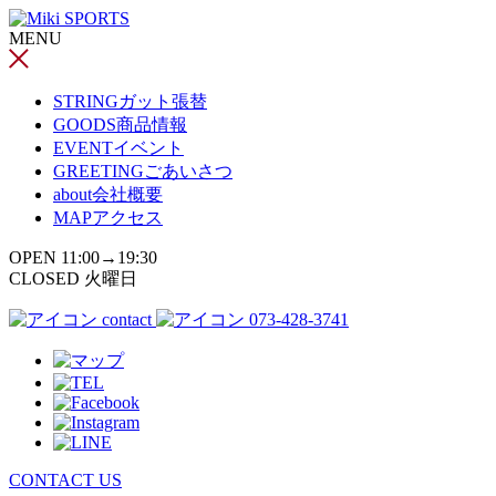
コ
MENU
ン
テ
ン
STRING
ガット張替
ツ
GOODS
商品情報
へ
EVENT
イベント
ス
GREETING
ごあいさつ
キ
about
会社概要
ッ
MAP
アクセス
プ
OPEN 11:00→19:30
CLOSED 火曜日
contact
073-428-3741
CONTACT US