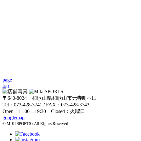
page
top
〒640-8024 和歌山県和歌山市元寺町4-11
Tel：073-428-3741 / FAX：073-428-3743
Open：11:00→19:30 Closed：火曜日
googlemap
© MIKI SPORTS / All Rights Reserved