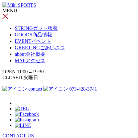
コ
MENU
ン
テ
ン
STRING
ガット張替
ツ
GOODS
商品情報
へ
EVENT
イベント
ス
GREETING
ごあいさつ
キ
about
会社概要
ッ
MAP
アクセス
プ
OPEN 11:00→19:30
CLOSED 火曜日
contact
073-428-3741
CONTACT US