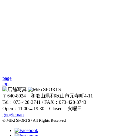
page
top
〒640-8024 和歌山県和歌山市元寺町4-11
Tel：073-428-3741 / FAX：073-428-3743
Open：11:00→19:30 Closed：火曜日
googlemap
© MIKI SPORTS / All Rights Reserved