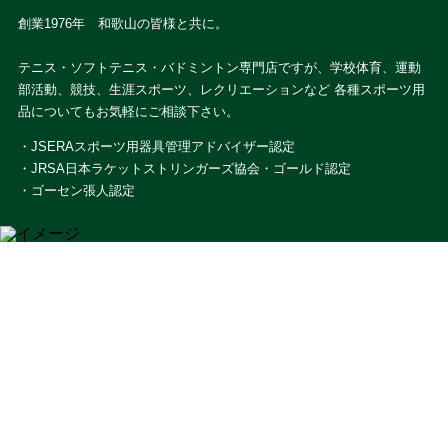
創業1976年 和歌山の皆様と共に。
テニス・ソフトテニス・バドミントン専門店ですが、学校体育、運動
部活動、競技、生涯スポーツ、レクリエーションなど 各種スポーツ用
品についてもお気軽にご相談下さい。
・JSERAスポーツ用器具管理アドバイザー認定
・JRSA日本ラケットストリンガーズ協会・ゴールド認定
・ゴーセン張人認定