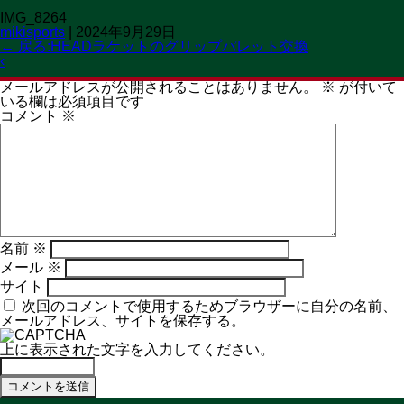
IMG_8264
OPEN 11:00→19:30
mikisports
|
2024年9月29日
CLOSED 火曜日
MENU
←
戻る:HEADラケットのグリップパレット交換
‹
コメントを残す
メールアドレスが公開されることはありません。
※
が付いて
いる欄は必須項目です
コメント
※
名前
※
メール
※
サイト
次回のコメントで使用するためブラウザーに自分の名前、
メールアドレス、サイトを保存する。
上に表示された文字を入力してください。