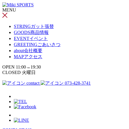
コ
MENU
ン
テ
ン
STRING
ガット張替
ツ
GOODS
商品情報
へ
EVENT
イベント
ス
GREETING
ごあいさつ
キ
about
会社概要
ッ
MAP
アクセス
プ
OPEN 11:00→19:30
CLOSED 火曜日
contact
073-428-3741