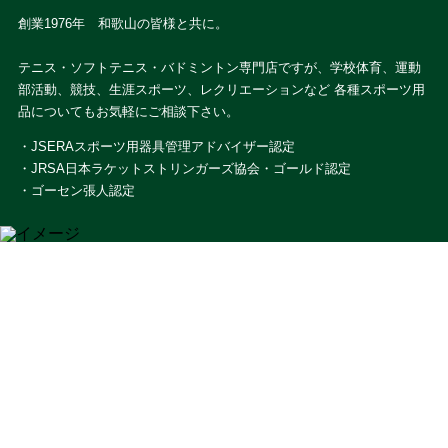
創業1976年 和歌山の皆様と共に。
テニス・ソフトテニス・バドミントン専門店ですが、学校体育、運動
部活動、競技、生涯スポーツ、レクリエーションなど 各種スポーツ用
品についてもお気軽にご相談下さい。
・JSERAスポーツ用器具管理アドバイザー認定
・JRSA日本ラケットストリンガーズ協会・ゴールド認定
・ゴーセン張人認定