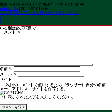
8D90AB1E-E730-452A-8BD1-5DB0AA453FE5
OPEN 11:00→19:30
mikisports
|
2022年10月3日
CLOSED 火曜日
MENU
←
戻る:NEWアエロのTEAMが入荷しました
‹
コメントを残す
›
メールアドレスが公開されることはありません。
※
が付いて
いる欄は必須項目です
コメント
※
名前
※
メール
※
サイト
次回のコメントで使用するためブラウザーに自分の名前、
メールアドレス、サイトを保存する。
上に表示された文字を入力してください。