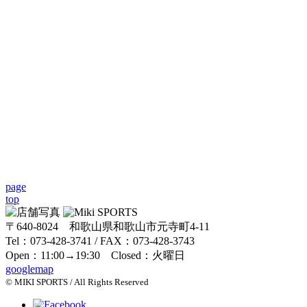
page
top
〒640-8024 和歌山県和歌山市元寺町4-11
Tel：073-428-3741 / FAX：073-428-3743
Open：11:00→19:30 Closed：火曜日
googlemap
© MIKI SPORTS / All Rights Reserved