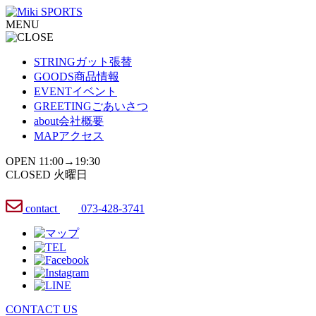
コ
MENU
ン
テ
ン
STRING
ガット張替
ツ
GOODS
商品情報
へ
EVENT
イベント
ス
GREETING
ごあいさつ
キ
about
会社概要
ッ
MAP
アクセス
プ
OPEN 11:00→19:30
CLOSED 火曜日
contact
073-428-3741
CONTACT US