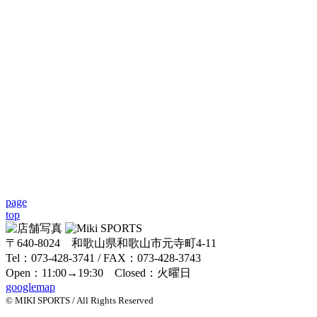
page
top
〒640-8024 和歌山県和歌山市元寺町4-11
Tel：073-428-3741 / FAX：073-428-3743
Open：11:00→19:30 Closed：火曜日
googlemap
© MIKI SPORTS / All Rights Reserved