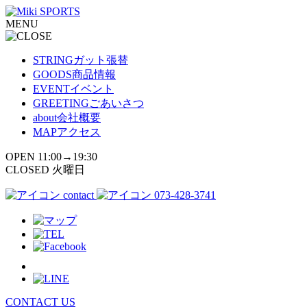
コ
MENU
ン
テ
ン
STRING
ガット張替
ツ
GOODS
商品情報
へ
EVENT
イベント
ス
GREETING
ごあいさつ
キ
about
会社概要
ッ
MAP
アクセス
プ
OPEN 11:00→19:30
CLOSED 火曜日
contact
073-428-3741
CONTACT US